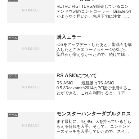
RETRO FIGHTERSが販売しているニン
テンドウ64のコントローラー、Brawler64
がようやく届いた。先月下旬に注文した
ので到着まで10日以上かかった。このコ
ントローラーはPS、XBOXのコントロー
ラーに近い形状をしている。R2、...
購入エラー
ゲーム
iOSをアップデートしたあと、聖晶石を購
入したところエラーメッセージが出た。
聖晶石が増えなかったので、続けて購入
をしようと思ったが、なんとなくいやな
予感がしたので、公式ツイッターを見て
みるとiOS版は聖晶石の購入ができない事
象が確認されてい...
RS ASIOについて
ゲーム
RS ASIO 最新版はRS ASIO
0.5.8Rocksmith2014のPC版で使用するこ
とができる。これを利用すると、リアル
トーンケーブルの代わりに、オーディオ
インターフェースでRocksmith2014を遊
ぶことができる。詳細は...
モンスターハンターダブルクロス
ゲーム
まず最初に、4と4G、Xを持っているとも
らえる特典を入手。そして、 ニンテンド
ースイッチを入手していたので、スイッ
チ版を購入して3DS版からデータを移動