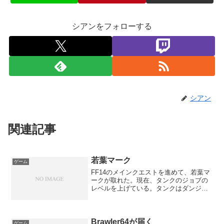
シアンをフォローする
シアン
関連記事
若葉マーク
ゲーム
FF14のメインクエストを進めて、若葉マ
ークが取れた。現在、タンクのジョブの
レベルを上げている。タンクはダンジョ
ンの先導役も兼ねるわけだが、構造やギ
ミックが覚えられないので、毎回マップ
とにらめっこして、緊張しながらやって
いる。この前コンテン...
Brawler64が届く
ゲーム