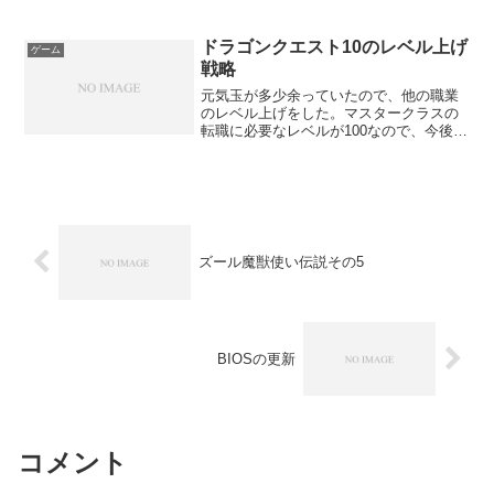
させた。今後のプレイはスイッチ版で行
うことにした。特典は回復アイテム、換
金アイテムなどで...
ドラゴンクエスト10のレベル上げ
ゲーム
戦略
元気玉が多少余っていたので、他の職業
のレベル上げをした。マスタークラスの
転職に必要なレベルが100なので、今後新
しい職業が実装されることを考えてレベ
ルを100までできる限りあげておきたい。
レベル上げは、メタル迷宮招待券か特急
メタル招待券を使...
ズール魔獣使い伝説その5
BIOSの更新
コメント