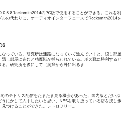
O 0.5.8Rocksmith2014のPC版で使用することができる。これを利
の代わりに、オーディオインターフェースでRocksmith2014を
の6
になっている。研究所は迷路になっていて進んでいくと、隠し部屋
。隠し部屋に進むと精魔獣が捕らわれている。ボス戦に勝利すると
る。研究所を後にして（洞窟から外に出るま...
ES)のテトリス配信をたまたま見る機会があった。国内版とだいぶ
どうにかして入手したいと思い、NESを取り扱っている店を捜し歩
見つけることができた。レトロフリー...