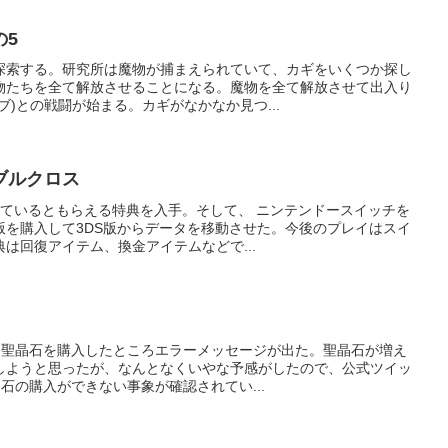
の5
探索する。研究所は魔物が捕まえられていて、カギをいくつか探し
物たちを全て解放させることになる。魔物を全て解放させて出入り
ブ)との戦闘が始まる。カギがなかなか見つ...
ブルクロス
っているともらえる特典を入手。そして、 ニンテンドースイッチを
版を購入して3DS版からデータを移動させた。今後のプレイはスイ
は回復アイテム、換金アイテムなどで...
と、聖晶石を購入したところエラーメッセージが出た。聖晶石が増え
しようと思ったが、なんとなくいやな予感がしたので、公式ツイッ
石の購入ができない事象が確認されてい...