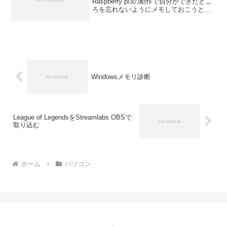
Raspberry pi3の動作で自分ができたとこ
ろを忘れないようにメモしておこうと思
ったからである。コンピュータに関する
知識が疎いまま勢いで入手したので、ど
う動かしていいやらいまいちわからな
い。入門書的な...
Windowsメモリ診断
League of LegendsをStreamlabs OBSで
取り込む
ホーム
パソコン