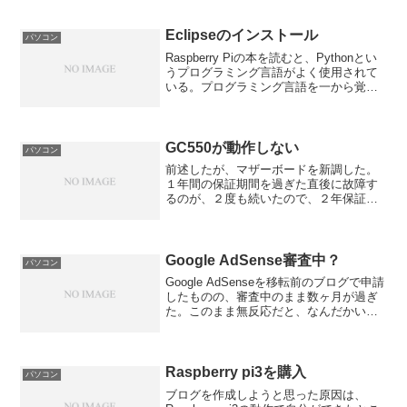
態だった。先に書いた方法で多少ましに
なったが、もう少し改善できるだろうと
思い、口元にマイクを近づけることがで
Eclipseのインストール
パソコン
きるマイクスタン...
Raspberry Piの本を読むと、Pythonとい
うプログラミング言語がよく使用されて
いる。プログラミング言語を一から覚え
てみようと思い入門書と雑誌を購入し
た。雑誌によると、Eclipseという統合開
発環境は元々はJavaの開発に使用さ...
GC550が動作しない
パソコン
前述したが、マザーボードを新調した。
１年間の保証期間を過ぎた直後に故障す
るのが、２度も続いたので、２年保証に
なっているメーカーに変更した。ついで
に、CPUもIntelからAMDのRyzenに変え
た。今のところWindows10の動作が不安
定...
Google AdSense審査中？
パソコン
Google AdSenseを移転前のブログで申請
したものの、審査中のまま数ヶ月が過ぎ
た。このまま無反応だと、なんだかいや
なので、AdSense審査状況確認フォーム
なるものを利用してみた。メールアドレ
ス、IDなどを入力して、数ヶ月まってい
ま...
Raspberry pi3を購入
パソコン
ブログを作成しようと思った原因は、