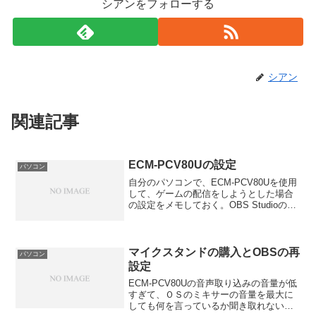
シアンをフォローする
シアン
関連記事
ECM-PCV80Uの設定
パソコン
自分のパソコンで、ECM-PCV80Uを使用
して、ゲームの配信をしようとした場合
の設定をメモしておく。OBS Studioのマ
イクの音量は、デフォルトの100だと聞き
取れない。500だと少々小さいので、750
にした。（1000にしても大きさ...
マイクスタンドの購入とOBSの再
パソコン
設定
ECM-PCV80Uの音声取り込みの音量が低
すぎて、ＯＳのミキサーの音量を最大に
しても何を言っているか聞き取れない状