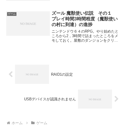
インターフェースでRocksmith2014を遊
ぶことができる。詳細は...
ズール 魔獣使い伝説 その１
ゲーム
プレイ時間3時間程度（魔獣使い
の村に到達）の進捗
ニンテンドウ６４のRPG。やり始めたと
ころから2，3時間で詰まったところをメ
モしておく。屋敷のダンジョンをクリア
するには、部屋を回って鍵をいくつか集
めないと先に進めない。最初の町から次
に寄ることになる魔獣使いの村は南東方
向にある。魔獣使いの...
RAID1の設定
USBデバイスが認識されません
ホーム
ゲーム