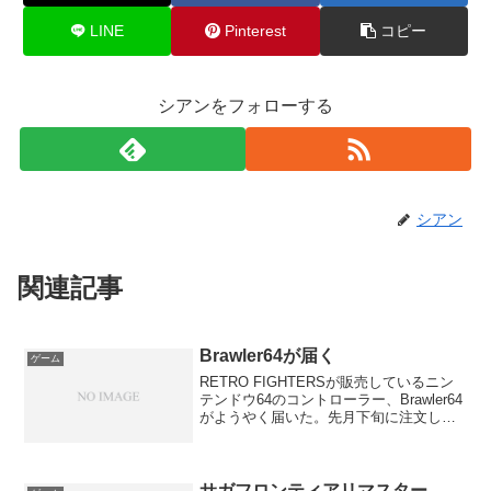
LINE
Pinterest
コピー
シアンをフォローする
シアン
関連記事
Brawler64が届く
ゲーム
RETRO FIGHTERSが販売しているニン
テンドウ64のコントローラー、Brawler64
がようやく届いた。先月下旬に注文した
ので到着まで10日以上かかった。このコ
ントローラーはPS、XBOXのコントロー
ラーに近い形状をしている。R2、...
サガフロンティアリマスター