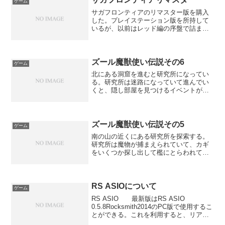
ゲーム
サガフロンティアのリマスター版を購入
した。プレイステーション版を所持して
いるが、以前はレッド編の序盤で詰まり
そのまま放置してしまった。リマスター
版では、戦闘速度の倍速、わかりにくい
出入り口に矢印がつくなど、プレイしや
すくなっていた。レッド編...
ズール魔獣使い伝説その6
ゲーム
北にある洞窟を進むと研究所になってい
る。研究所は迷路になっていて進んでい
くと、隠し部屋を見つけるイベントが起
こる。隠し部屋に進むと精魔獣が捕らわ
れている。ボス戦に勝利すると解放して
仲間にすることができる。研究所を後に
して（洞窟から外に出るま...
ズール魔獣使い伝説その5
ゲーム
南の山の近くにある研究所を探索する。
研究所は魔物が捕まえられていて、カギ
をいくつか探し出して檻にとらわれてい
る魔物たちを全て解放させることにな
る。魔物を全て解放させて出入り口に戻
ると、魔物ハンター(ロブ)との戦闘が始ま
る。カギがなかなか見つ...
RS ASIOについて
ゲーム
RS ASIO 最新版はRS ASIO
0.5.8Rocksmith2014のPC版で使用するこ
とができる。これを利用すると、リアル
トーンケーブルの代わりに、オーディオ