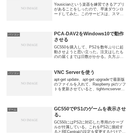
Yousicianという楽器を練習できるアプリ
があることをしったので、早速ダウンロ
ードしてみた。このサービスは、スマー
トフォンとパソコンで利用する事ができ
る。スマートフォン版は、英語のみ。パ
ソコン版は、ギターのみ日本語に切り替
えることができ...
PCA-DAV2をWindows10で動作
パソコン
させる
GC550を購入して、PS2を数年ぶりに起
動させようと思い立った。注文はしたも
のの届くまでは日数がかかる。久方ぶり
に動かすのでちゃんと動作するのかどう
か届くまでに1度確認したい。だが、モニ
ターがコンポジットやS端子に対応してい
VNC Serverを使う
パソコン
ない。昔買った...
apt-get update、apt-get upgradeで最新版
のファイルを入れて、Raspberry piのソフ
トを更新させていると、tightvncserverが
削除されてしまった慌てて再インストー
ルすると、今度はMathemati...
GC550でPS1のゲームを表示させ
ゲーム
る。
GC550にはPS2に対応した専用のケーブ
ルが付属している。これをPS2に接続す
るとRECentralの設定を変更するだけで、