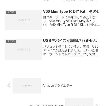
PS2のゲームを取り込むことができる。
しかし、ホームページにも書いてある
が、仕様上PS1のゲームの解像度には対
V60 Mini Type-R DIY Kit その1
パソコン
応し...
自作キーボードに手を出してみたくな
り、V60 Mini Type-R DIY Kitを購入し
た。 V60 Mini Type-R DIY Kit の中身は、
プレート、ケース、基板、スタビライ
ザ、USB-Miniケーブルなどがセットにな
ってい...
USBデバイスが認識されません
パソコン
パソコンを使用していると、突然「USB
デバイスが認識されません」という題名
の、ウインドウがポップアップして警告
メッセージが表示された。そして、USB
デバイスを接続したときになる音が鳴り
続ける現象が発生した。慌てて、デバイ
スマネージャーを開き...
Amazonプライムデー