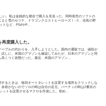
今日発売らしい。私は金銭的な都合で購入を見送った。同時発売のソフトの
にえと雪のセツナ、ドラゴンクエストヒーローズⅠ･Ⅱ、信長の野
ットなど、PS4やP...
を再度購入した。
ケーブルの代わりを、入手しようとした。国内の通販では、値段が
。試しに、米国のアマゾンも確認してみたが、日本のアマゾンと同
高くつく状態だった。最近、米国のアマゾン...
用するときは、毎回オートタレットを設置する場所をクリックしな
、余裕がないのでソロの時は自分の足元、パーティの時は2番目の
レットを設置させるマクロを作成した。初め...