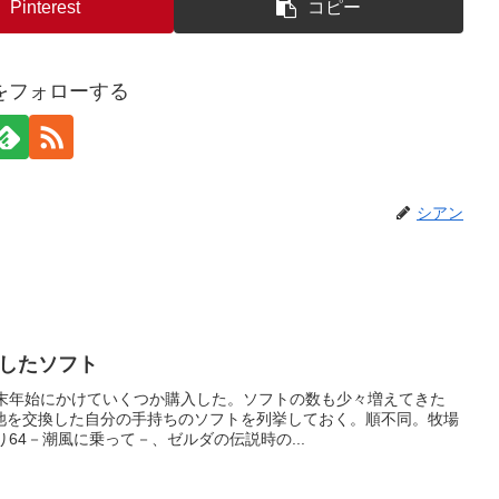
Pinterest
コピー
をフォローする
シアン
交換したソフト
年末年始にかけていくつか購入した。ソフトの数も少々増えてきた
池を交換した自分の手持ちのソフトを列挙しておく。順不同。牧場
64－潮風に乗って－、ゼルダの伝説時の...