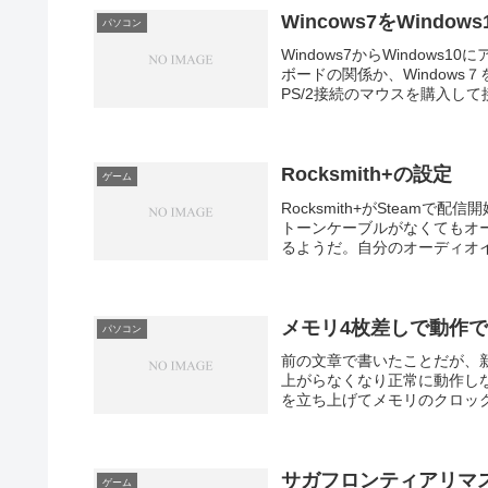
Wincows7をWind
パソコン
Windows7からWindo
ボードの関係か、Window
PS/2接続のマウスを購入して接
Rocksmith+の設定
ゲーム
Rocksmith+がStea
トーンケーブルがなくてもオ
るようだ。自分のオーディオイン
メモリ4枚差しで動作
パソコン
前の文章で書いたことだが、新し
上がらなくなり正常に動作しな
を立ち上げてメモリのクロックを
サガフロンティアリマ
ゲーム