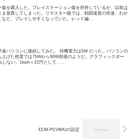
ー版を購入した。プレイステーション版を所持しているが、以前は
まま放置してしまった。リマスター版では、戦闘速度の倍速、わか
など、プレイしやすくなっていた。レッド編...
速パソコンに接続してみた。 待機電力は5W だった。パソコンの
上げた程度では75Wから90W前後のようだ。グラフィックボー
ない。1kwh＝22円として、...
ECM-PCV80Uの設定