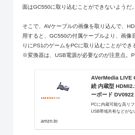
面はGC550に取り込むことができないようだ
そこで、AVケーブルの画像を取り込んで、H
用すると、GC550の付属ケーブルより、画
りにPS1のゲームをPCに取り込むことができ
※変換器は、USB電源が必要なのが注意点。P
AVerMedia LIV
続 内蔵型 HDM
ーボード DV0922
PCに内蔵可能な高リ
USB帯域共有などがない
1440p@144など
amzn.to
ショナルゲ...