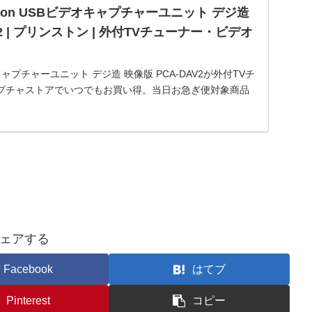
inceton USBビデオキャプチャーユニット デジ造
V2 | プリンストン | 外付TVチューナー・ビデオ
ビデオキャプチャーユニット デジ造 映像版 PCA-DAV2が外付TVチ
プチャストアでいつでもお買い得。当日お急ぎ便対象商品
す。アマゾン配送商品は、通常配送無料（一部除く）。
ェアする
Facebook
はてブ
Pinterest
コピー