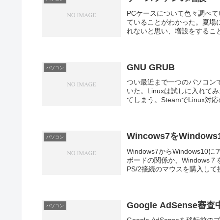
PCケースについて色々調べ
ていることがわかった。夏場
れないと思い、増設をすること
GNU GRUB
パソコン
つい最近まで一つのパソコンで、L
いた。Linuxは試しに入れて
てしまう。SteamでLinux対応
Wincows7をWind
パソコン
Windows7からWindo
ボードの関係か、Window
PS/2接続のマウスを購入して接
Google AdSense審
パソコン