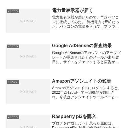
電力量表示器が届く
パソコン
電力量表示器が届いたので、早速パソコ
ンに接続してみた。 待機電力は5W だっ
た。パソコンの電源を入れて、ブラウザ
を立ち上げた程度では75Wから90W前後
のようだ。グラフィックボードの温度は
55℃でファンは回転しない。1kwh＝22円
として、...
Google AdSenseの審査結果
パソコン
Google AdSenseのアカウントのアップグ
レードが承認されたとのメールが来た翌
日に、サイトをチェックすると広告が表
示されなくなっていた。原因がよくわか
らないので、Google AdSenseのメニュー
にあるサイトを選択して、サイトの...
Amazonアソシエイトの変更
パソコン
Amazonアソシエイトにログインすると、
2022年2月28日付で一部機能が廃止さ
れ、今後はアソシエイトツールバーとモ
バイル・ゲットリンクを利用して下さい
などとお知らせがきていた。このサイト
のテキストリンクは、廃止される機能を
使ってリンクを...
Raspberry pi3を購入
パソコン
ブログを作成しようと思った原因は、
Raspberry pi3の動作で自分ができたとこ