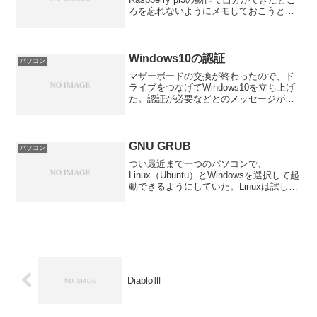
ろを忘れないようにメモしておこうと思
ったからである。コンピュータに関する
知識が疎いまま勢いで入手したので、ど
う動かしていいやらいまいちわからな
い。入門書的な...
Windows10の認証
パソコン
マザーボードの交換が終わったので、ド
ライブをつなげてWindows10を立ち上げ
た。認証が必要などとのメッセージがで
てきた。以前パソコンを買い換えてOSを
使い回そうとしたときにも同じことが起
こったので、予想はしていた。 オンライ
ンで認証がで...
GNU GRUB
パソコン
つい最近まで一つのパソコンで、
Linux（Ubuntu）とWindowsを選択して起
動できるようにしていた。Linuxは試しに
入れてみたのだが、起動するとWindows
の時間がおかしくなる現象が起きてしま
う。SteamでLinux対応のゲー...
DiabloⅢ